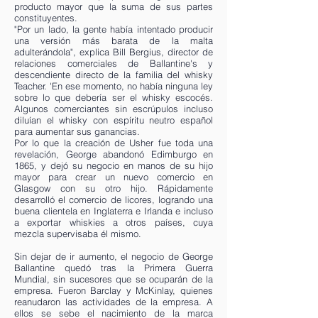
producto mayor que la suma de sus partes
constituyentes.
"Por un lado, la gente había intentado producir
una versión más barata de la malta
adulterándola", explica Bill Bergius, director de
relaciones comerciales de Ballantine's y
descendiente directo de la familia del whisky
Teacher. 'En ese momento, no había ninguna ley
sobre lo que debería ser el whisky escocés.
Algunos comerciantes sin escrúpulos incluso
diluían el whisky con espíritu neutro español
para aumentar sus ganancias.
Por lo que la creación de Usher fue toda una
revelación, George abandonó Edimburgo en
1865, y dejó su negocio en manos de su hijo
mayor para crear un nuevo comercio en
Glasgow con su otro hijo. Rápidamente
desarrolló el comercio de licores, logrando una
buena clientela en Inglaterra e Irlanda e incluso
a exportar whiskies a otros países, cuya
mezcla supervisaba él mismo.
Sin dejar de ir aumento, el negocio de George
Ballantine quedó tras la Primera Guerra
Mundial, sin sucesores que se ocuparán de la
empresa. Fueron Barclay y McKinlay, quienes
reanudaron las actividades de la empresa. A
ellos se sebe el nacimiento de la marca