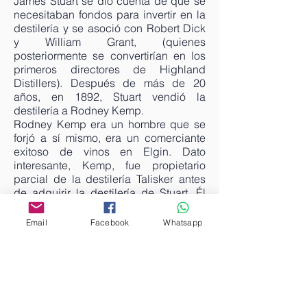
James Stuart se dio cuenta de que se
necesitaban fondos para invertir en la
destilería y se asoció con Robert Dick
y William Grant, (quienes
posteriormente se convertirían en los
primeros directores de Highland
Distillers). Después de más de 20
años, en 1892, Stuart vendió la
destilería a Rodney Kemp.
Rodney Kemp era un hombre que se
forjó a sí mismo, era un comerciante
exitoso de vinos en Elgin. Dato
interesante, Kemp, fue propietario
parcial de la destilería Talisker antes
de adquirir la destilería de Stuart. Él
reconstruyó la destilería, aumentó la
producción y cambió el nombre de la
Email
Facebook
Whatsapp
destilería a "Macallan-Glenlivet". En la
década de 1880, Alfred Barnard
(Alfred Barnard
1837-1918
, fue un
escritor, crítico e historiador de whisky,
durante su carrera se tiene el registro
de que visitó 162 destilerías) visitó la