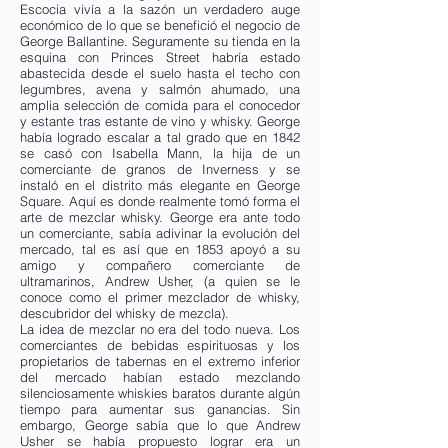
Escocia vivía a la sazón un verdadero auge
económico de lo que se benefició el negocio de
George Ballantine. Seguramente su tienda en la
esquina con Princes Street habría estado
abastecida desde el suelo hasta el techo con
legumbres, avena y salmón ahumado, una
amplia selección de comida para el conocedor
y estante tras estante de vino y whisky. George
había logrado escalar a tal grado que en 1842
se casó con Isabella Mann, la hija de un
comerciante de granos de Inverness y se
instaló en el distrito más elegante en George
Square. Aquí es donde realmente tomó forma el
arte de mezclar whisky. George era ante todo
un comerciante, sabía adivinar la evolución del
mercado, tal es así que en 1853 apoyó a su
amigo y compañero comerciante de
ultramarinos, Andrew Usher, (a quien se le
conoce como el primer mezclador de whisky,
descubridor del whisky de mezcla).
La idea de mezclar no era del todo nueva. Los
comerciantes de bebidas espirituosas y los
propietarios de tabernas en el extremo inferior
del mercado habían estado mezclando
silenciosamente whiskies baratos durante algún
tiempo para aumentar sus ganancias. Sin
embargo, George sabía que lo que Andrew
Usher se había propuesto lograr era un