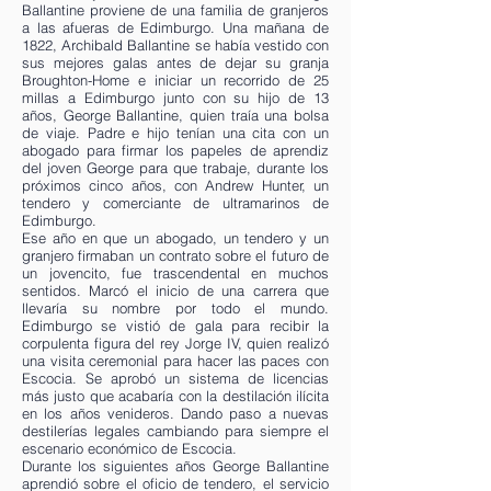
Ballantine proviene de una familia de granjeros
a las afueras de Edimburgo. Una mañana de
1822, Archibald Ballantine se había vestido con
sus mejores galas antes de dejar su granja
Broughton-Home e iniciar un recorrido de 25
millas a Edimburgo junto con su hijo de 13
años, George Ballantine, quien traía una bolsa
de viaje. Padre e hijo tenían una cita con un
abogado para firmar los papeles de aprendiz
del joven George para que trabaje, durante los
próximos cinco años, con Andrew Hunter, un
tendero y comerciante de ultramarinos de
Edimburgo.
Ese año en que un abogado, un tendero y un
granjero firmaban un contrato sobre el futuro de
un jovencito, fue trascendental en muchos
sentidos. Marcó el inicio de una carrera que
llevaría su nombre por todo el mundo.
Edimburgo se vistió de gala para recibir la
corpulenta figura del rey Jorge IV, quien realizó
una visita ceremonial para hacer las paces con
Escocia. Se aprobó un sistema de licencias
más justo que acabaría con la destilación ilícita
en los años venideros. Dando paso a nuevas
destilerías legales cambiando para siempre el
escenario económico de Escocia.
Durante los siguientes años George Ballantine
aprendió sobre el oficio de tendero, el servicio