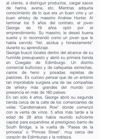
al cliente, a distinguir productos, cargar sacos
de harina, avena, etc. Mientras adquiría
conocimiento de lo que era un buen vino y un
buen whisky de maestro Andrew Hunter. Al
terminar los 5 años del contrato, el joven
George de 19 años optó por el
emprendimiento. Su maestro, le deseó buena
suerte y lo recomendó como un joven que le
había servido “fiel, asidua y honestamente”
durante su aprendizaje.
George buscó locales dentro del alcance de su
humilde presupuesto y abrió su primera tienda
en Cowgate de Edimburgo. Un distrito
comercial bullicioso y de callejuelas estrechas,
carros de heno y posadas repletas de
pastores. Es curioso pensar que de un entorno
tan improbable surgiera una de las compañías
de whisky más grandes del mundo con
presencia en más de 160 países.
En tan sólo 4 años, George abrió su segunda
tienda cerca de la calle de los comerciantes de
velas “Candlemakers Row” donde comenzó
con la venta de vinos. 5 años más tarde a la
edad de 28 años había reunido suficiente
capital para expandirse al prestigioso barrio de
South Bridge, a la vuelta de “Pasea de la
princesa” o “Princes Street”, muy cerca del
corazón de Edimburgo y la nobleza.