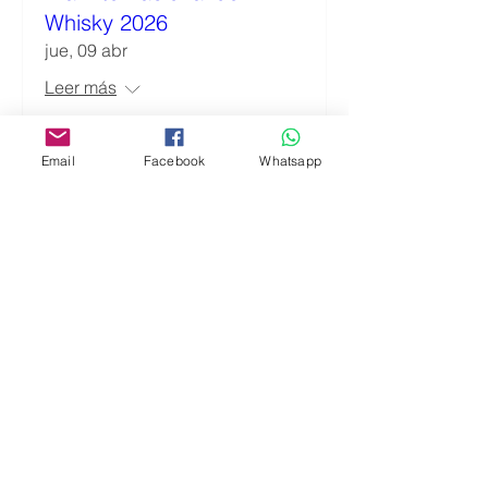
Whisky 2026
jue, 09 abr
Leer más
Detalles
Email
Facebook
Whatsapp