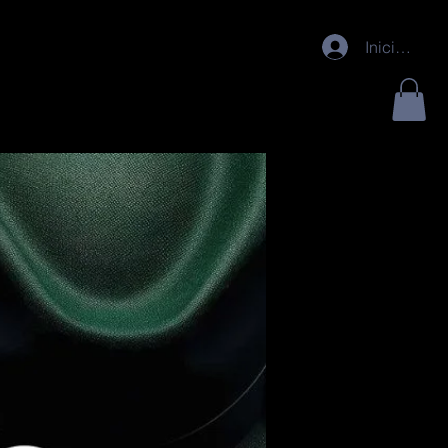
@whiskymx.com
/ +52 5615995763
Iniciar sesi
Comunidad
Tienda