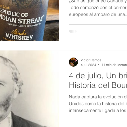
¿Sabías que entre Canadá y 
Todo comenzó con el primer
europeos al amparo de una..
Victor Ramos
4 jul 2024
11 min de lectur
4 de julio, Un br
Historia del Bo
Nada captura la evolución d
Unidos como la historia del 
intrínsecamente ligada a lo
políticos y sociales del prop
antes de los campos de béi