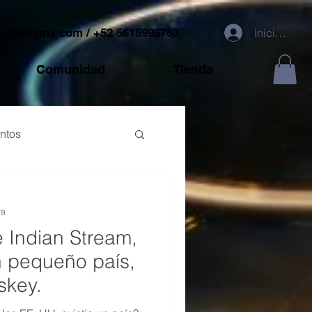
@whiskymx.com
/ +52 5615995763
Iniciar sesi
Comunidad
Tienda
ntos
ra
 Indian Stream,
n pequeño país,
skey.