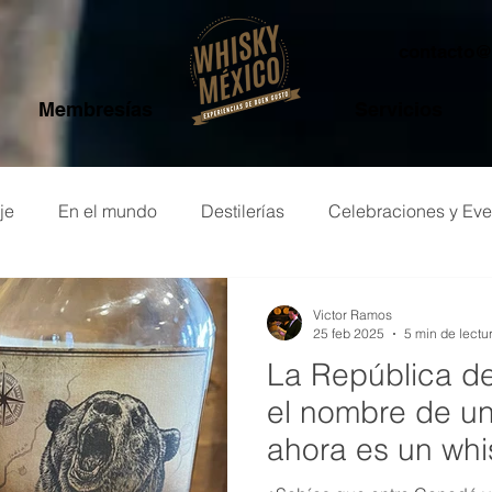
contacto
Membresías
Servicios
je
En el mundo
Destilerías
Celebraciones y Eve
o de whisky
Victor Ramos
25 feb 2025
5 min de lectu
La República de
el nombre de u
ahora es un whi