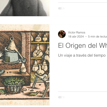
caminos, construido más es
infraestructura gubernament
petrolero producido en el pa
Victor Ramos
18 abr 2024
5 min de lectu
El Origen del W
Un viaje a través del tiempo