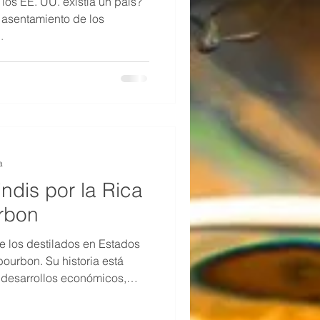
los EE. UU. existía un país?
 asentamiento de los
.
a
indis por la Rica
urbon
e los destilados en Estados
bourbon. Su historia está
s desarrollos económicos,
io país. El bourbon existía
sbol, y ha pavimentado más