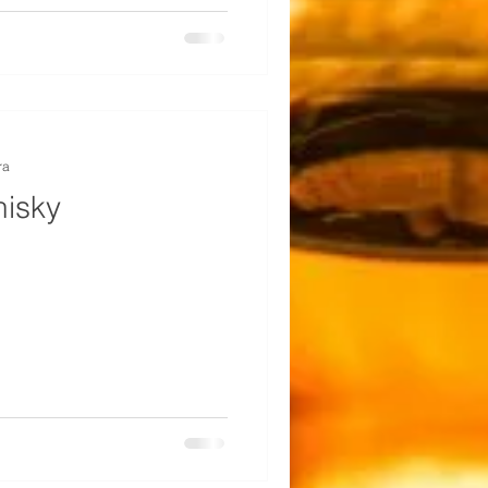
cuelas y financiado más
al que cualquier producto no
ís.
ra
hisky