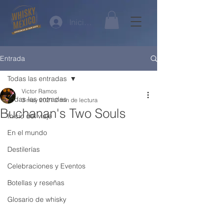
Iniciar sesión
Entrada
Todas las entradas
Victor Ramos
Todas las entradas
3 may 2021
2 min de lectura
Buchanan's Two Souls
Inicio del viaje
En el mundo
Destilerías
Celebraciones y Eventos
Botellas y reseñas
Glosario de whisky