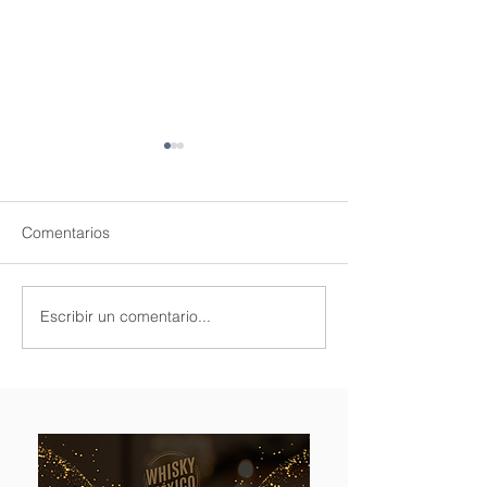
Comentarios
Eagle Rare 10 años
Escribir un comentario...
Glenfarclas 25 a
London Edition