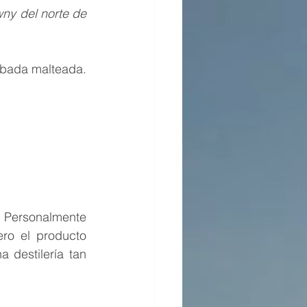
y del norte de 
La receta para esta expresión es 75% de maíz, 24% de centeno y 1% de cebada malteada. 
l
 Personalmente 
ro el producto 
destilería tan 