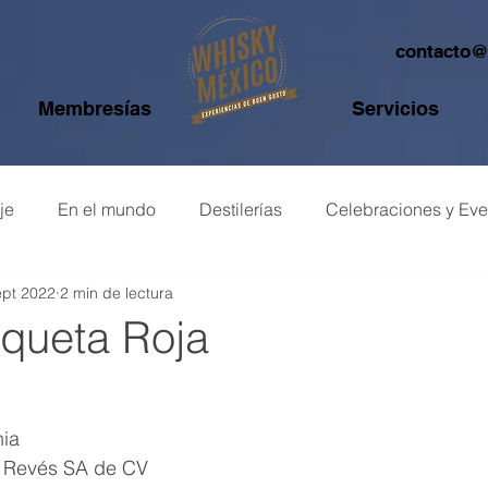
contacto
Membresías
Servicios
je
En el mundo
Destilerías
Celebraciones y Eve
ept 2022
2 min de lectura
o de whisky
iqueta Roja
nia
ía Revés SA de CV