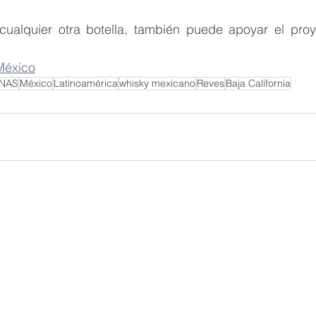
ualquier otra botella, también puede apoyar el proy
México
NAS
México
Latinoamérica
whisky mexicano
Reves
Baja California