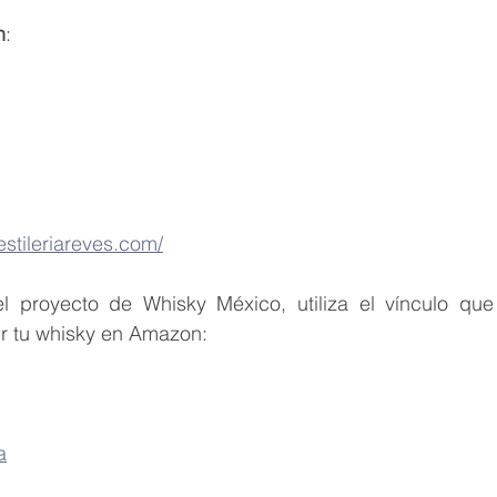
n
:
estileriareves.com/
el proyecto de Whisky México, utiliza el vínculo qu
ir tu whisky en Amazon:
a