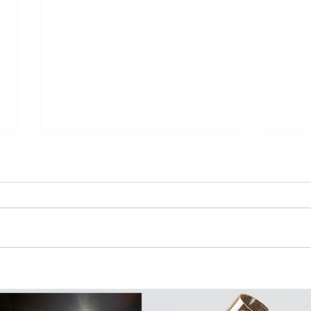
Eagle Rare 10 años
Glen
Editi