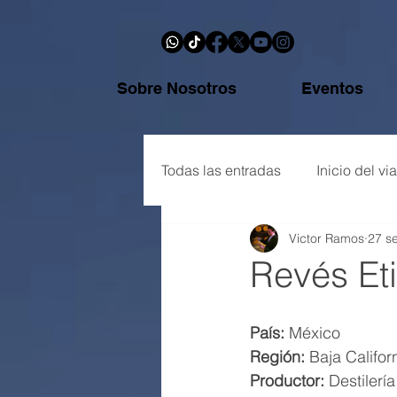
Sobre Nosotros
Eventos
Todas las entradas
Inicio del via
Victor Ramos
27 s
Botellas y reseñas
Glosari
Revés Et
País:
 México
Región:
 Baja Califor
Productor:
 Destiler