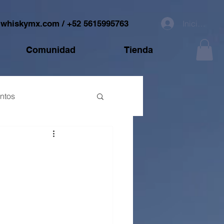
@whiskymx.com
/ +52 5615995763
Iniciar sesi
Comunidad
Tienda
ntos