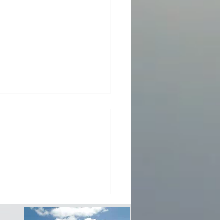
farclas 25 años, London
on