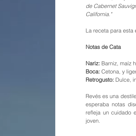
de Cabernet Sauvign
California."
Notas de Cata
Nariz:
 Barniz, maíz h
Boca:
 Cetona, y lig
Retrogusto: 
Dulce, i
Revés es una destil
esperaba notas dis
refleja un cuidado 
joven.