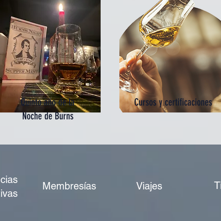
Quinto año de la
Cursos y certificaciones
Noche de Burns
cias
T
Membresías
Viajes
ivas