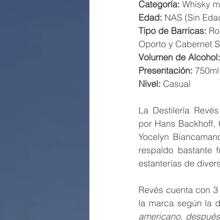
Categoría:
 Whisky m
Edad:
 NAS (Sin Eda
Tipo de Barricas:
 Ro
Oporto y Cabernet 
Volumen de Alcohol:
Presentación:
 750ml
Nivel: 
Casual
La Destilería Revé
por Hans Backhoff,
Yocelyn Biancamano,
respaldo bastante 
estanterías de dive
Revés cuenta con 3 e
la marca según la d
americano, después 