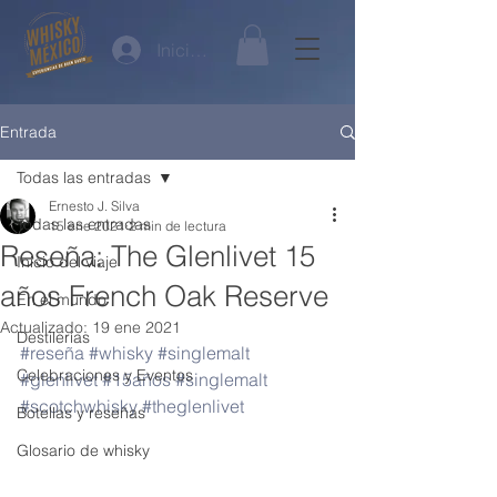
Iniciar sesión
Entrada
Todas las entradas
Ernesto J. Silva
Todas las entradas
15 ene 2021
2 min de lectura
Reseña: The Glenlivet 15
Inicio del viaje
años French Oak Reserve
En el mundo
Actualizado:
19 ene 2021
Destilerías
#reseña
#whisky
#singlemalt
Celebraciones y Eventos
#glenlivet
#15años
#singlemalt
#scotchwhisky
#theglenlivet
Botellas y reseñas
Glosario de whisky