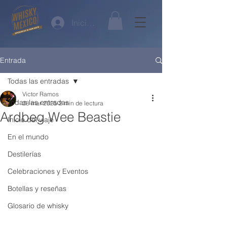
Iniciar sesión
Entrada
Todas las entradas
Victor Ramos
Todas las entradas
28 mar 2025
2 min de lectura
Ardbeg Wee Beastie
Inicio del viaje
En el mundo
Destilerías
Celebraciones y Eventos
Botellas y reseñas
Glosario de whisky