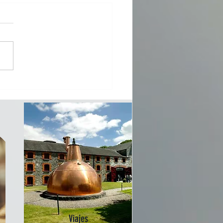
farclas 25 años, London
on
Viajes