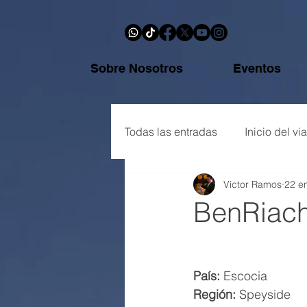
Sobre Nosotros
Eventos
Todas las entradas
Inicio del via
Victor Ramos
22 e
Botellas y reseñas
Glosari
BenRiach
País:
 Escocia
Región:
 Speyside