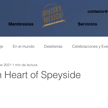
contacto
Membresías
Servicios
je
En el mundo
Destilerías
Celebraciones y Eve
ne 2021
1 min de lectura
o de whisky
 Heart of Speyside