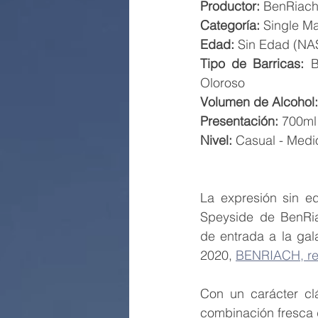
Productor:
 BenRiac
Categoría:
 Single Ma
Edad:
 Sin Edad (NA
Tipo de Barricas:
 B
Oloroso
Volumen de Alcohol:
Presentación:
 700ml
Nivel:
 Casual - Medi
La expresión sin ed
Speyside de BenRia
de entrada a la gal
2020, 
BENRIACH, re
Con un carácter cl
combinación fresca d