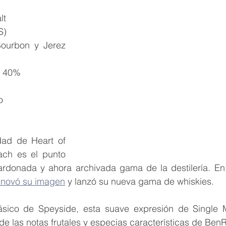
h
lt
S)
ourbon y Jerez 
 40%
o
ad de Heart of 
ch es el punto 
ardonada y ahora archivada gama de la destilería. En
novó su imagen
 y lanzó su nueva gama de whiskies. 
ásico de Speyside, esta suave expresión de Single M
e las notas frutales y especias características de Ben