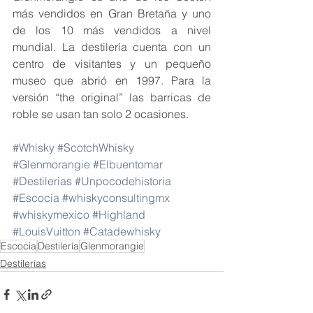
más vendidos en Gran Bretaña y uno 
de los 10 más vendidos a nivel 
mundial. La destilería cuenta con un 
centro de visitantes y un pequeño 
museo que abrió en 1997. Para la 
versión “the original” las barricas de 
roble se usan tan solo 2 ocasiones.
#Whisky
#ScotchWhisky
#Glenmorangie
#Elbuentomar
#Destilerias
#Unpocodehistoria
#Escocia
#whiskyconsultingmx
#whiskymexico
#Highland
#LouisVuitton
#Catadewhisky
Escocia
Destilería
Glenmorangie
Destilerías