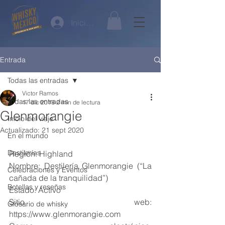
Iniciar sesión
Entrada
Todas las entradas
Victor Ramos
Todas las entradas
17 dic 2018
2 min de lectura
Glenmorangie
Inicio del viaje
Actualizado:
21 sept 2020
En el mundo
Destilerías
Región: Highland
Nombre: Destilería Glenmorangie (“La 
Celebraciones y Eventos
cañada de la tranquilidad”)
Botellas y reseñas
Estado: Activo
Sitio web: 
Glosario de whisky
https://www.glenmorangie.com