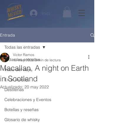
Iniciar sesión
Entrada
Todas las entradas
Victor Ramos
Todas las entradas
19 may 2022
3 min de lectura
Macallan, A night on Earth
Inicio del viaje
in Scotland
En el mundo
Actualizado:
20 may 2022
Destilerías
Celebraciones y Eventos
Botellas y reseñas
Glosario de whisky