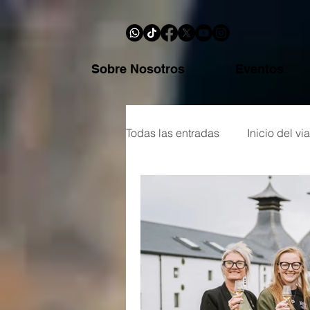
Sobre Nosotros
Eventos
Todas las entradas
Inicio del via
Botellas y reseñas
Glosari