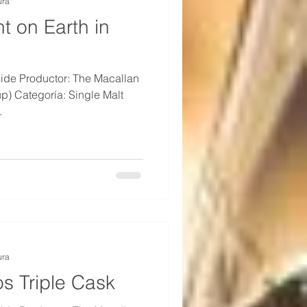
ura
t on Earth in
ide Productor: The Macallan
up) Categoría: Single Malt
.
ura
s Triple Cask