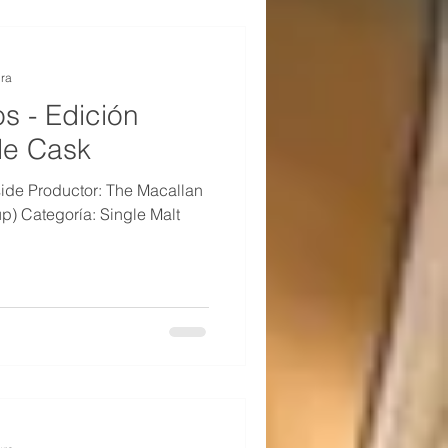
ura
s - Edición
le Cask
ide Productor: The Macallan
up) Categoría: Single Malt