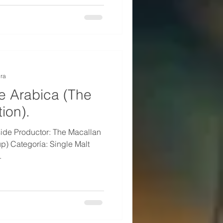
ura
e Arabica (The
ion).
ide Productor: The Macallan
up) Categoría: Single Malt
.