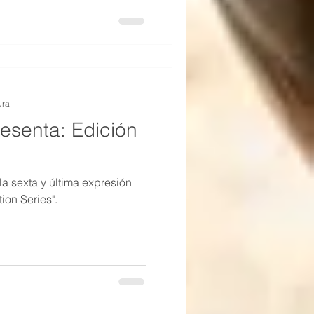
ura
esenta: Edición
a sexta y última expresión
ion Series".