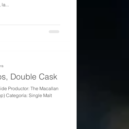
la...
ura
os, Double Cask
ide Productor: The Macallan
up) Categoría: Single Malt