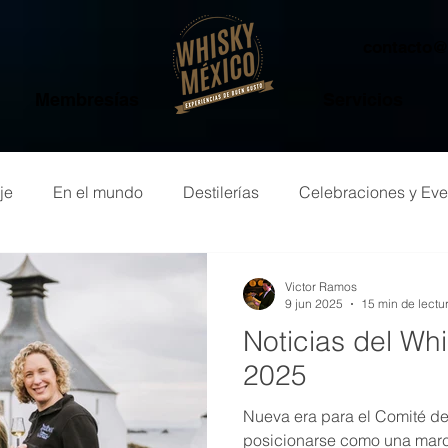
contacto
Membresías
Servicios
je
En el mundo
Destilerías
Celebraciones y Eve
o de whisky
Victor Ramos
9 jun 2025
15 min de lectu
Noticias del Wh
2025
Nueva era para el Comité d
posicionarse como una marc