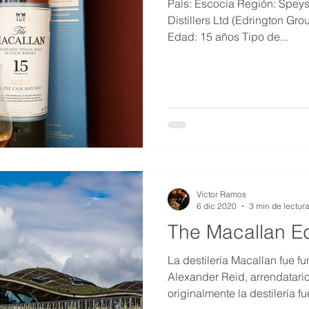
País: Escocia Región: Speys
Distillers Ltd (Edrington Gro
Edad: 15 años Tipo de...
Victor Ramos
6 dic 2020
3 min de lectur
The Macallan Ed
La destilería Macallan fue 
Alexander Reid, arrendatario
originalmente la destilería fu