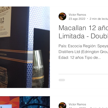
Victor Ramos
23 ago 2022
2 min de lect
Macallan 12 año
Limitada - Doub
País: Escocia Región: Speys
Distillers Ltd (Edrington Gro
Edad: 12 años Tipo de...
Victor Ramos