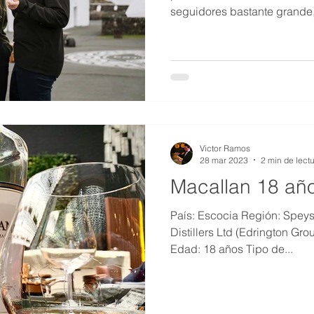
seguidores bastante grande, 
Victor Ramos
28 mar 2023
2 min de lect
Macallan 18 añ
País: Escocia Región: Speys
Distillers Ltd (Edrington Gro
Edad: 18 años Tipo de...