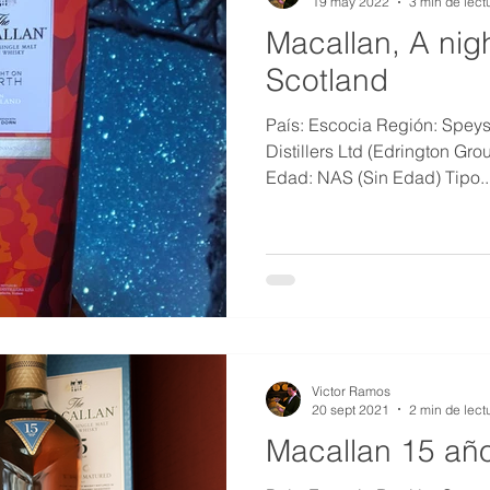
19 may 2022
3 min de lect
Macallan, A nigh
Scotland
País: Escocia Región: Speys
Distillers Ltd (Edrington Gro
Edad: NAS (Sin Edad) Tipo..
Victor Ramos
20 sept 2021
2 min de lect
Macallan 15 año