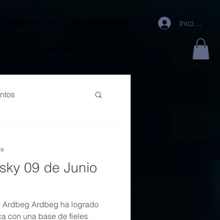
@whiskymx.com
/ +52 5615995763
Iniciar sesi
Comunidad
Tienda
ntos
ra
isky 09 de Junio
e Ardbeg Ardbeg ha logrado
a con una base de fieles