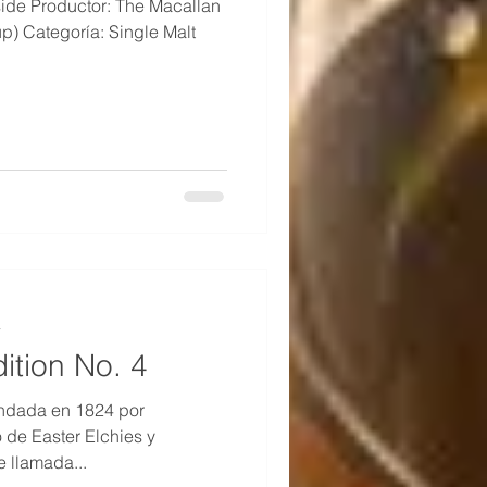
ide Productor: The Macallan
up) Categoría: Single Malt
a
ition No. 4
fundada en 1824 por
 de Easter Elchies y
e llamada...