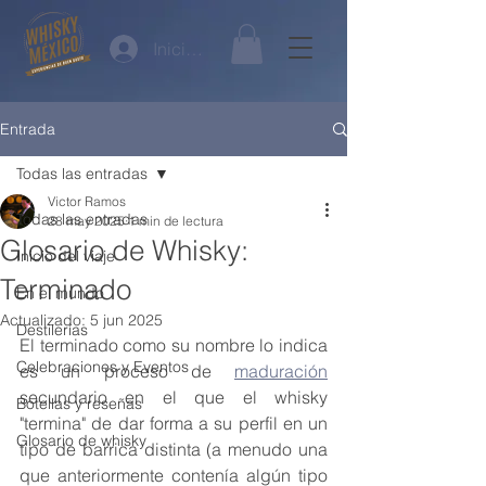
Iniciar sesión
Entrada
Todas las entradas
Victor Ramos
Todas las entradas
28 may 2025
1 min de lectura
Glosario de Whisky:
Inicio del viaje
Terminado
En el mundo
Actualizado:
5 jun 2025
Destilerías
El terminado como su nombre lo indica 
Celebraciones y Eventos
es un proceso de 
maduración
secundario en el que el whisky 
Botellas y reseñas
"termina" de dar forma a su perfil en un 
Glosario de whisky
tipo de barrica distinta (a menudo una 
que anteriormente contenía algún tipo 