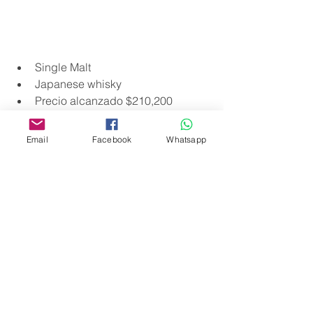
Single Malt 
Japanese whisky
Precio alcanzado $210,200
Vendido por 
Unicorn Auctions
Email
Facebook
Whatsapp
Quizá la sorpresa del mes, pues es el 
primer lanzamiento de Yamazaki 55 en 
subasta. 
La 
Casa Suntory
 nos dice que es un 
homenaje al paso del tiempo. El 
maestro mezclador Keizo Saji fue el 
encargado de hacer realidad el sueño 
de su padre. Yamazaki 55 es una 
mezcla de preciosos single malts con 