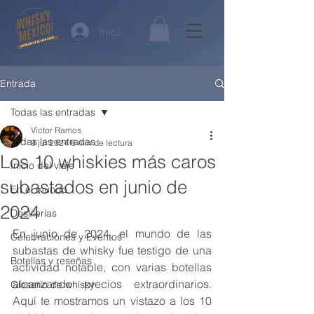
Iniciar sesión
Entrada
Todas las entradas
Victor Ramos
Todas las entradas
9 jul 2024
6 min de lectura
Los 10 whiskies más caros
Inicio del viaje
subastados en junio de
En el mundo
2024
Destilerías
En junio de 2024, el mundo de las 
Celebraciones y Eventos
subastas de whisky fue testigo de una 
Botellas y reseñas
actividad notable, con varias botellas 
alcanzando precios extraordinarios. 
Glosario de whisky
Aquí te mostramos un vistazo a los 10 