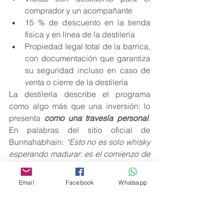
comprador y un acompañante
15 % de descuento en la tienda 
física y en línea de la destilería
Propiedad legal total de la barrica, 
con documentación que garantiza 
su seguridad incluso en caso de 
venta o cierre de la destilería
La destilería describe el programa 
como algo más que una inversión: lo 
presenta 
como una travesía personal
. 
En palabras del sitio oficial de 
Bunnahabhain: 
“Esto no es solo whisky 
esperando madurar: es el comienzo de 
un viaje. Un lienzo en blanco para el 
sabor, el carácter y la complejidad, 
Email
Facebook
Whatsapp
destilado en nuestros mismos 
alambiques y con el agua del 
manantial Margadale que han definido 