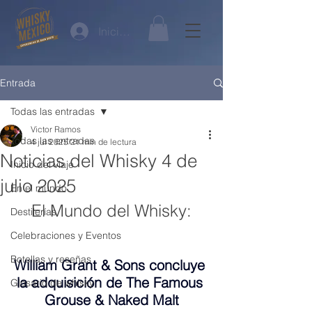
Iniciar sesión
Entrada
Todas las entradas
Victor Ramos
Todas las entradas
4 jul 2025
21 min de lectura
Noticias del Whisky 4 de
Inicio del viaje
julio 2025
En el mundo
El Mundo del Whisky:
Destilerías
Celebraciones y Eventos
Botellas y reseñas
William Grant & Sons concluye 
la adquisición de The Famous 
Glosario de whisky
Grouse & Naked Malt