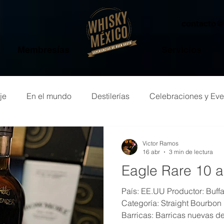
contacto
Membresías
Servicios
je
En el mundo
Destilerías
Celebraciones y Eve
o de whisky
Victor Ramos
16 abr
3 min de lectura
Eagle Rare 10 
País: EE.UU Productor: Buffalo Trace Distillery (Sazerac)
Categoría: Straight Bourbon Edad: 10 años Tipo de
Barricas: Barricas nuevas de Roble Americano Volumen