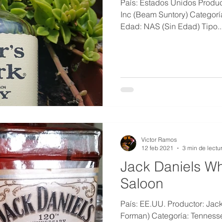
País: Estados Unidos Product
Inc (Beam Suntory) Categorí
Edad: NAS (Sin Edad) Tipo..
Victor Ramos
12 feb 2021
3 min de lectu
Jack Daniels Wh
Saloon
País: EE.UU. Productor: Jack
Forman) Categoría: Tenness