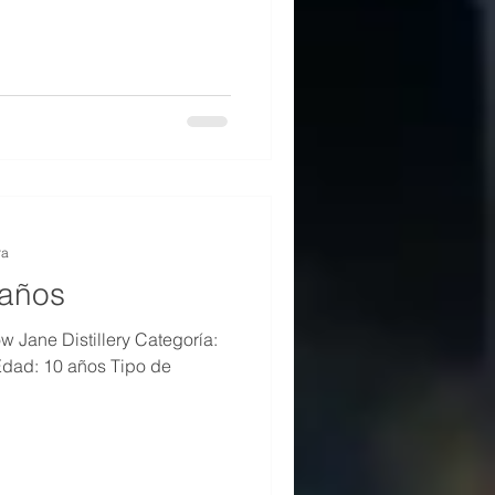
ue tuve el gusto de conocer
nder y Director de Calidad en
e para las distintas marcas de
que organizamos en conjunto
y Méxic
ra
 años
 Tipo de