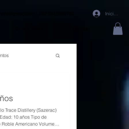
@whiskymx.com
/ +52 5615995763
Iniciar sesi
Comunidad
Tienda
ntos
años