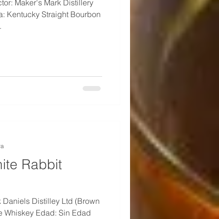
or: Maker's Mark Distillery
a: Kentucky Straight Bourbon
.
ra
ite Rabbit
 Daniels Distilley Ltd (Brown
e Whiskey Edad: Sin Edad