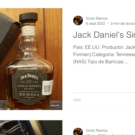
Victor Ramos
6 sept 2022
3 min de lectu
Jack Daniel's Si
País: EE.UU. Productor: Jack
Forman) Categoría: Tenness
(NAS) Tipo de Barricas:...
Victor Ramos