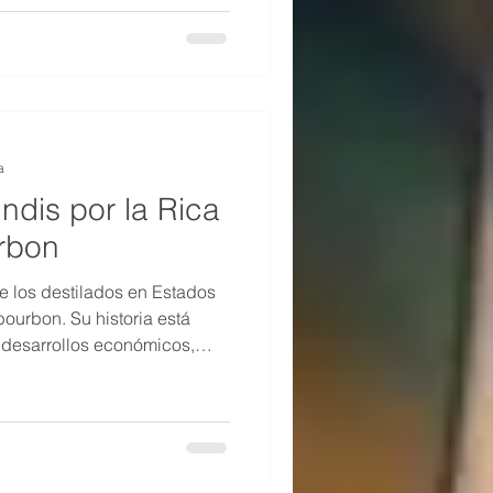
a
indis por la Rica
urbon
e los destilados en Estados
bourbon. Su historia está
s desarrollos económicos,
io país. El bourbon existía
sbol, y ha pavimentado más
cuelas y financiado más
al que cualquier producto no
ís.