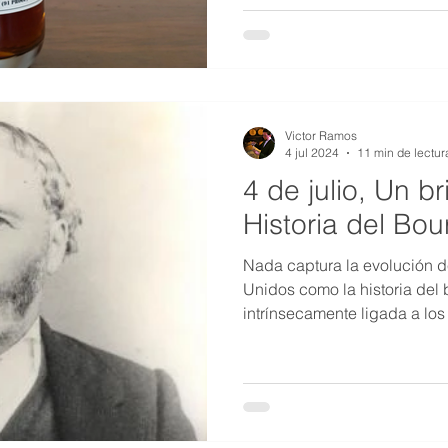
Victor Ramos
4 jul 2024
11 min de lectur
4 de julio, Un br
Historia del Bo
Nada captura la evolución d
Unidos como la historia del 
intrínsecamente ligada a lo
políticos y sociales del prop
antes de los campos de béi
caminos, construido más es
infraestructura gubernament
petrolero producido en el pa