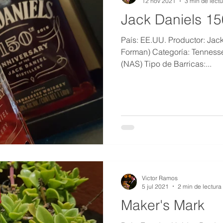
12 nov 2021
3 min de lectu
Jack Daniels 15
País: EE.UU. Productor: Jack
Forman) Categoría: Tenness
(NAS) Tipo de Barricas:...
Victor Ramos
5 jul 2021
2 min de lectura
Maker's Mark