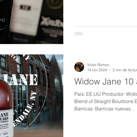
de Alcohol: 45% Presentación: 750ml Nivel: Casual Ha
poco más de un año desde q
a Drew Mayville, Master Ble
la destilería de Buffalo Trac
Sazerac, durante una cata 
entre Sazerac, BLN y Whisk
Victor Ramos
14 oct 2024
2 min de lectu
Widow Jane 10
País: EE.UU Productor: Widow Jane Distillery Categoría:
Blend of Straight Bourbons Edad: 10 años
Barricas: Barricas nuevas...